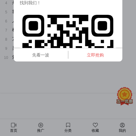
丹道至尊
找到我们！
4
我的师兄太强了
5
人妻的嘴唇尝起来有罐装沙瓦的味道
6
杜鹃的婚约第二季
7
万界独尊
8
灵剑尊
9
先看一波
立即抢购
紫川第二季
10
首页
推广
分类
收藏
我的