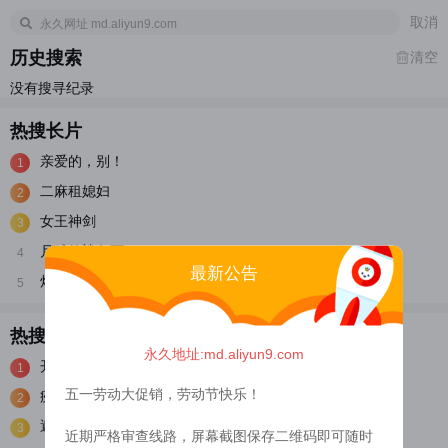
取消
历史搜索
清空
没有搜寻纪录
热搜长片
亲爱的，别！
1
二麻租媳妇
2
女王神剑
3
月球的鲨鱼面
4
最新公告
烛阴古城
5
热搜短片
永久地址:md.aliyun9.com
开局地摊卖大力
1
五一劳动大促销，劳动节快乐！
疾风劲射
2
遮天动画版
3
近期严格审查线路，屏幕截图保存二维码即可随时